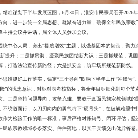
精准谋划下半年发展蓝图，6月30日，淮安市民宗局召开2026
方向，进一步统一全局思想、凝聚奋进力量，确保全年民族宗教
峰主持会议并讲话，局全体人员参加会议。
绕中心大局，突出“提质增效”主题，以强基固本的韧劲，聚力深
装新提升；二是抓贯彻，凝聚民族团结新共识；三是抓规范，巩
筹，打造法治宣传新路径；六是抓安全，筑牢场所规范新防线。
环思维抓好工作落实，锚定“三个导向”吹响下半年工作“冲锋号”
风险”的忧患意识，对标对表考核指标，将全年目标细化到每个节
次。二是坚持问题导向，攻坚克难。要敢于直面民族宗教领域的
，不绕道而行，以刀刃向内的勇气啃下“硬骨头”，在破解难题中
效作为检验工作的唯一标准，事后严格对账销号、闭环评估，坚决
在民族宗教领域条条落实、件件落地，以实干实绩交出优异答卷